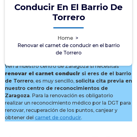
Conducir En El Barrio De
Torrero
¿Necesitas renovar el carnet
Home
>
de conducir en el barrio de
Renovar el carnet de conducir en el barrio
Torrero?
de Torrero
Ven a nuestro centro de Zaragoza si necesitas
renovar el carnet conducir
si eres de el barrio
de Torrero
, es muy sencillo,
solicita cita previa en
nuestro centro de reconocimientos de
Zaragoza
. Para la renovación es obligatorio
realizar un reconocimiento médico por la DGT para
renovar, recuperación de los puntos, canjear y
obtener del
carnet de conducir
.