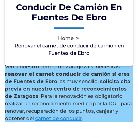
Conducir De Camión En
Fuentes De Ebro
¿Necesitas renovar el carnet
Home
>
de conducir de camión en
Renovar el carnet de conducir de camión en
Fuentes de Ebro?
Fuentes de Ebro
Ven a nuestro centro de Zaragoza si necesitas
renovar el carnet conducir
de camión si eres
de Fuentes de Ebro
, es muy sencillo,
solicita cita
previa en nuestro centro de reconocimientos
de Zaragoza
. Para la renovación es obligatorio
realizar un reconocimiento médico por la DGT para
renovar, recuperación de los puntos, canjear y
obtener del
carnet de conducir
.