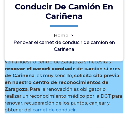
Conducir De Camión En
Cariñena
¿Necesitas renovar el carnet
Home
>
de conducir de camión en
Renovar el carnet de conducir de camión en
Cariñena?
Cariñena
Ven a nuestro centro de Zaragoza si necesitas
renovar el carnet conducir
de camión si eres
de Cariñena
, es muy sencillo,
solicita cita previa
en nuestro centro de reconocimientos de
Zaragoza
. Para la renovación es obligatorio
realizar un reconocimiento médico por la DGT para
renovar, recuperación de los puntos, canjear y
obtener del
carnet de conducir
.