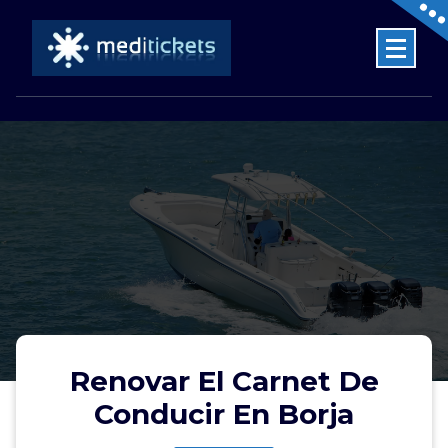
Skip
to
content
Centro de reconocimientos médicos en Zaragoza
Renovar El Carnet De
Conducir En Borja