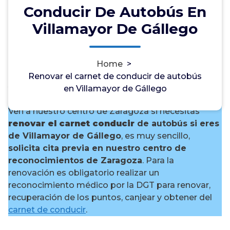
Conducir De Autobús En
Villamayor De Gállego
¿Necesitas renovar el carnet
Home
>
de conducir de autobús en
Renovar el carnet de conducir de autobús
Villamayor de Gállego?
en Villamayor de Gállego
Ven a nuestro centro de Zaragoza si necesitas
renovar el carnet conducir
de autobús si eres
de Villamayor de Gállego
, es muy sencillo,
solicita cita previa en nuestro centro de
reconocimientos de Zaragoza
. Para la
renovación es obligatorio realizar un
reconocimiento médico por la DGT para renovar,
recuperación de los puntos, canjear y obtener del
carnet de conducir
.