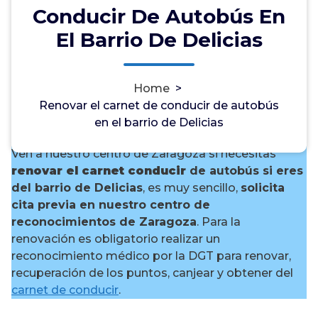
Conducir De Autobús En
El Barrio De Delicias
¿Necesitas renovar el carnet
Home
>
de conducir de autobús en
Renovar el carnet de conducir de autobús
el barrio de Delicias?
en el barrio de Delicias
Ven a nuestro centro de Zaragoza si necesitas
renovar el carnet conducir
de autobús si eres
del barrio de Delicias
, es muy sencillo,
solicita
cita previa en nuestro centro de
reconocimientos de Zaragoza
. Para la
renovación es obligatorio realizar un
reconocimiento médico por la DGT para renovar,
recuperación de los puntos, canjear y obtener del
carnet de conducir
.