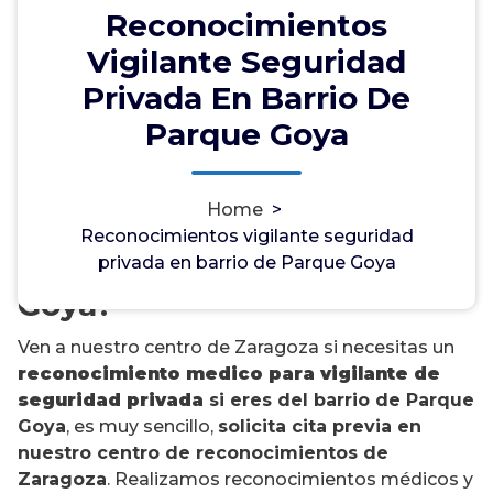
Reconocimientos
Vigilante Seguridad
Privada En Barrio De
Parque Goya
¿Necesitas un
reconocimiento médico
Home
>
para vigilante de seguridad
Reconocimientos vigilante seguridad
privada en barrio de Parque
privada en barrio de Parque Goya
Goya?
Ven a nuestro centro de Zaragoza si necesitas un
reconocimiento medico para vigilante de
seguridad privada
si eres del barrio de Parque
Goya
, es muy sencillo,
solicita cita previa en
nuestro centro de reconocimientos de
Zaragoza
. Realizamos reconocimientos médicos y