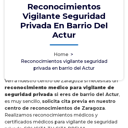
Reconocimientos
Vigilante Seguridad
Privada En Barrio Del
Actur
¿Necesitas un
reconocimiento médico
Home
>
para vigilante de seguridad
Reconocimientos vigilante seguridad
privada en barrio del Actur?
privada en barrio del Actur
Ven a nuestro centro de Zaragoza si necesitas un
reconocimiento medico para vigilante de
seguridad privada
si eres de barrio del Actur
,
es muy sencillo,
solicita cita previa en nuestro
centro de reconocimientos de Zaragoza
.
Realizamos reconocimientos médicos y
certificados médicos para vigilante de seguridad