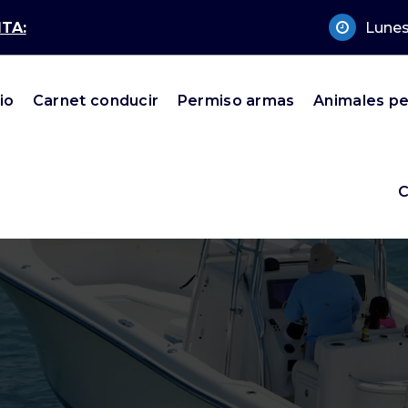
TA:
Lunes
cio
Carnet conducir
Permiso armas
Animales pe
C