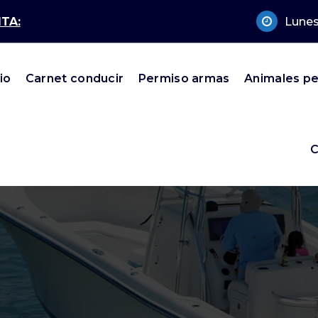
TA:
Lunes
cio
Carnet conducir
Permiso armas
Animales pe
C