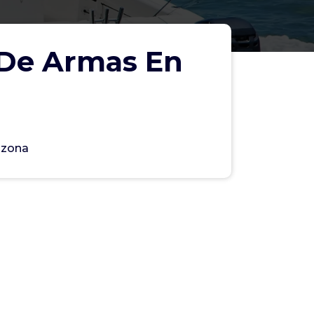
 De Armas En
azona