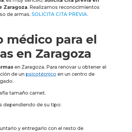
na
, es muy sencillo,
solicita cita previa en
e Zaragoza
. Realizamos reconocimientos
iso de armas.
SOLICITA CITA PREVIA
.
 médico para el
as en Zaragoza
armas
en Zaragoza. Para renovar u obtener el
ación de un
psicotécnico
en un centro de
gado.
afía tamaño carnet.
as dependiendo de su tipo:
ntarlo y entregarlo con el resto de