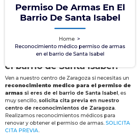
Permiso De Armas En El
Barrio De Santa Isabel
¿Necesitas un
Home
>
reconocimiento médico
Reconocimiento médico permiso de armas
para el permiso de armas en
en el barrio de Santa Isabel
el barrio de Santa Isabel?
Ven a nuestro centro de Zaragoza si necesitas un
reconocimiento medico para el permiso de
armas
si eres de el barrio de Santa Isabel
, es
muy sencillo,
solicita cita previa en nuestro
centro de reconocimientos de Zaragoza
.
Realizamos reconocimientos médicos para
renovar y obtener el permiso de armas.
SOLICITA
CITA PREVIA
.