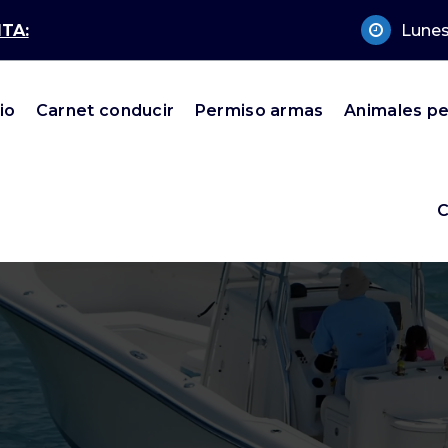
TA:
Lunes
cio
Carnet conducir
Permiso armas
Animales pe
C