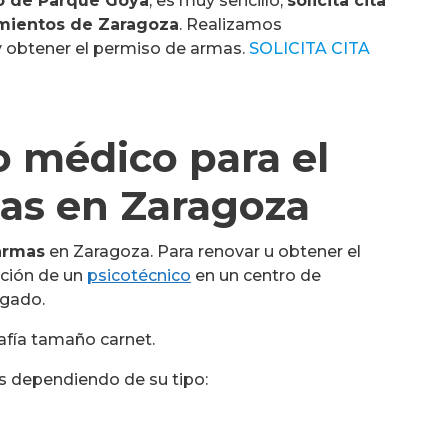
io de Parque Goya
, es muy sencillo,
solicita cita
imientos de Zaragoza
. Realizamos
 obtener el permiso de armas.
SOLICITA CITA
 médico para el
as en Zaragoza
armas
en Zaragoza. Para renovar u obtener el
ación de un
psicotécnico
en un centro de
gado.
afía tamaño carnet.
as dependiendo de su tipo: