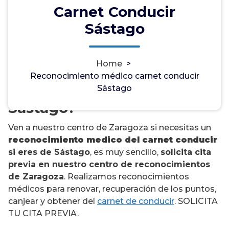
Carnet Conducir
Sástago
¿Necesitas un
Home
>
reconocimiento médico del
Reconocimiento médico carnet conducir
carnet de conducir en
Sástago
Sástago?
Ven a nuestro centro de Zaragoza si necesitas un
reconocimiento medico del carnet conducir
si eres de Sástago
, es muy sencillo,
solicita cita
previa en nuestro centro de reconocimientos
de Zaragoza
. Realizamos reconocimientos
médicos para renovar, recuperación de los puntos,
canjear y obtener del
carnet de conducir
. SOLICITA
TU CITA PREVIA.