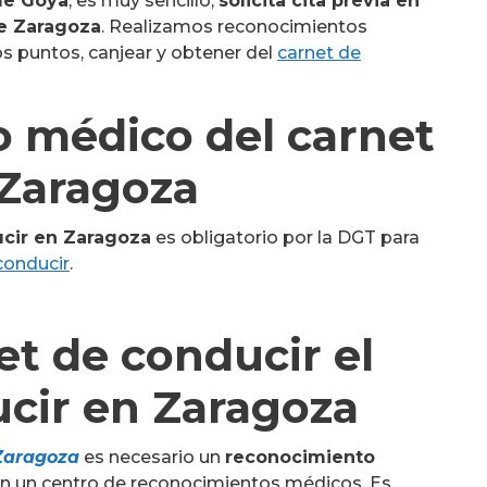
que Goya
, es muy sencillo,
solicita cita previa en
e Zaragoza
. Realizamos reconocimientos
s puntos, canjear y obtener del
carnet de
 médico del carnet
 Zaragoza
cir
en Zaragoza
es obligatorio por la DGT para
conducir
.
et de conducir el
cir en Zaragoza
 Zaragoza
es necesario un
reconocimiento
en un centro de reconocimientos médicos. Es