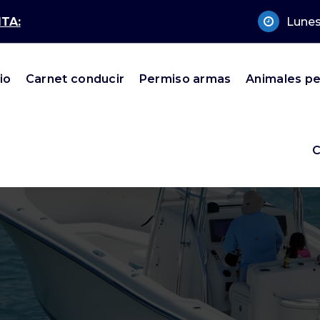
TA:
Lunes
cio
Carnet conducir
Permiso armas
Animales pe
C