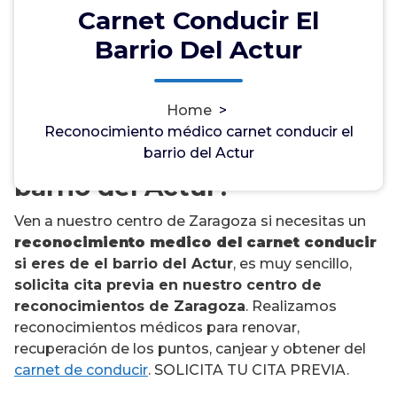
Carnet Conducir El
Barrio Del Actur
¿Necesitas un
Home
>
reconocimiento médico del
Reconocimiento médico carnet conducir el
carnet de conducir en el
barrio del Actur
barrio del Actur?
Ven a nuestro centro de Zaragoza si necesitas un
reconocimiento medico del carnet conducir
si eres de el barrio del Actur
, es muy sencillo,
solicita cita previa en nuestro centro de
reconocimientos de Zaragoza
. Realizamos
reconocimientos médicos para renovar,
recuperación de los puntos, canjear y obtener del
carnet de conducir
. SOLICITA TU CITA PREVIA.