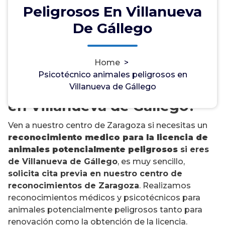
Peligrosos En Villanueva
De Gállego
¿Necesitas un psicotécnico
Home
>
para la licencia de animales
Psicotécnico animales peligrosos en
potencialmente peligrosos
Villanueva de Gállego
en Villanueva de Gállego?
Ven a nuestro centro de Zaragoza si necesitas un
reconocimiento medico para la licencia de
animales potencialmente peligrosos
si eres
de Villanueva de Gállego
, es muy sencillo,
solicita cita previa en nuestro centro de
reconocimientos de Zaragoza
. Realizamos
reconocimientos médicos y psicotécnicos para
animales potencialmente peligrosos tanto para
renovación como la obtención de la licencia.